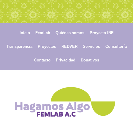
Inicio
FemLab
Quiénes somos
Proyecto INE
Transparencia
Proyectos
REDVER
Servicios
Consultoría
Contacto
Privacidad
Donativos