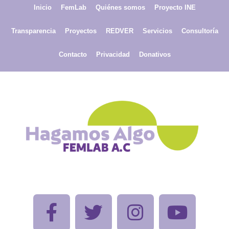
Inicio
FemLab
Quiénes somos
Proyecto INE
Transparencia
Proyectos
REDVER
Servicios
Consultoría
Contacto
Privacidad
Donativos