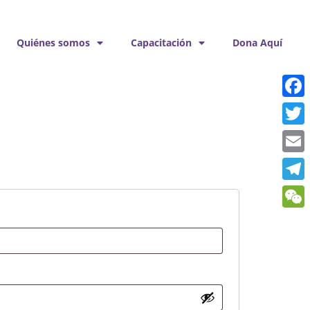
Quiénes somos
Capacitación
Dona Aquí
Face
Twitt
Emai
Tele
WeCh