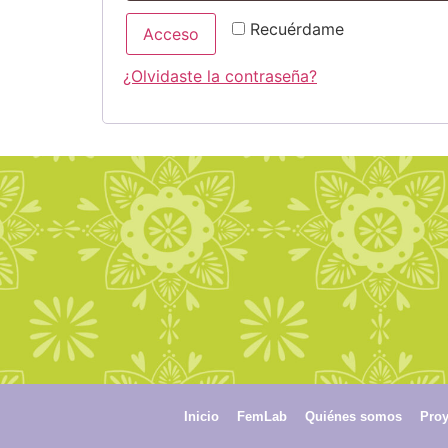
Recuérdame
Acceso
¿Olvidaste la contraseña?
Inicio
FemLab
Quiénes somos
Proy