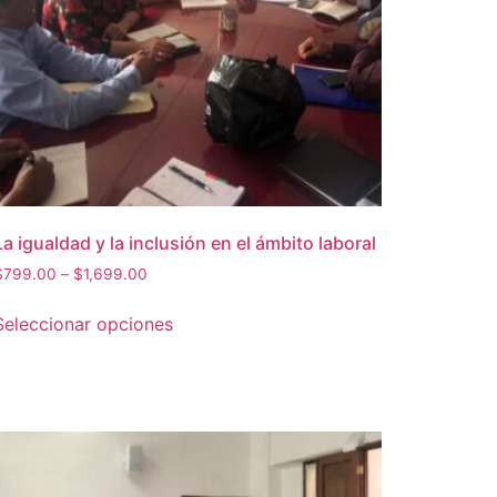
La igualdad y la inclusión en el ámbito laboral
$
799.00
–
$
1,699.00
Seleccionar opciones