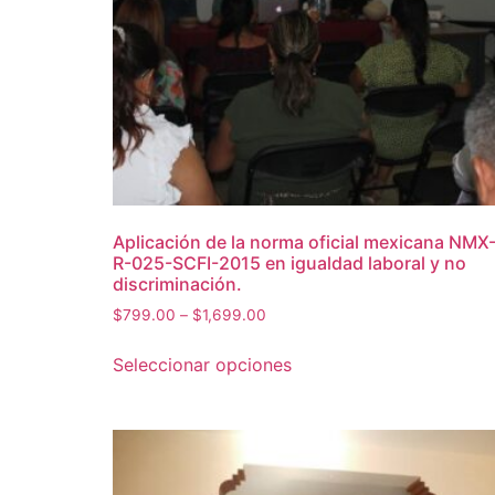
Aplicación de la norma oficial mexicana NMX
R-025-SCFI-2015 en igualdad laboral y no
discriminación.
$
799.00
–
$
1,699.00
Seleccionar opciones