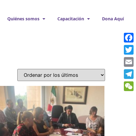
Quiénes somos
Capacitación
Dona Aquí
Face
Twitt
Emai
Tele
WeCh