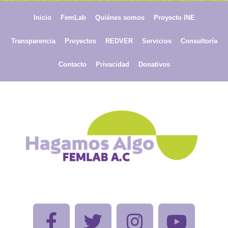
Inicio
FemLab
Quiénes somos
Proyecto INE
Transparencia
Proyectos
REDVER
Servicios
Consultoría
Contacto
Privacidad
Donativos